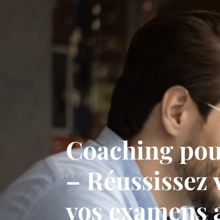
Coaching pou
– Réussissez 
vos examens 