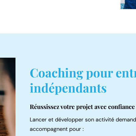
ité au travail ;
t prises de parole en public.
 et personnelle ;
ié, développer votre aisance orale peut
e gestion des priorités.
erez sérénité et performance au
Coaching pour ent
indépendants
Réussissez votre projet avec confiance
Lancer et développer son activité deman
accompagnent pour :