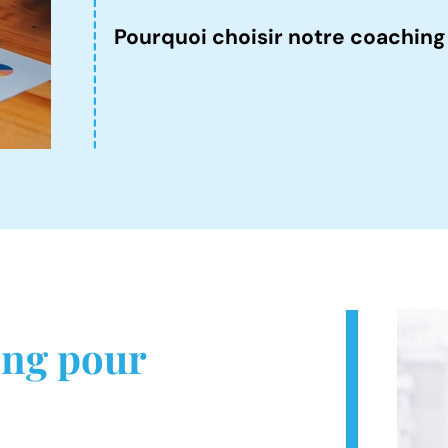
Pourquoi choisir notre coaching
Un accompagnement personnalisé en fo
besoins ;
Des outils concrets pour améliorer vo
stress ;
Une approche axée sur les résultats p
Coaching en présentiel ou à distance 
ing pour
Nous vous aidons à dépasser vos blocag
atteindre vos ambitions professionnelles