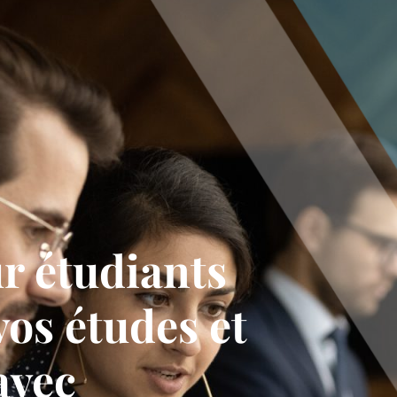
r étudiants
vos études et
avec