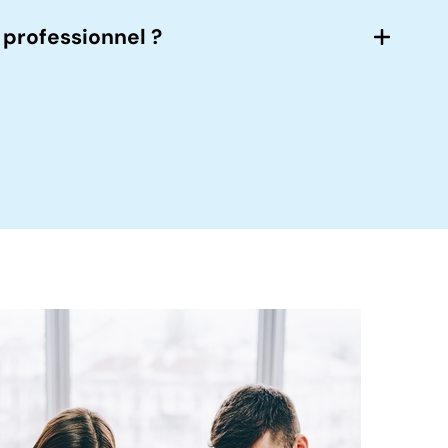
 professionnel ?
nction de votre secteur d’activité et de vos
tre communication, leadership et gestion du
our des progrès rapides et durables ;
pour s’adapter à votre emploi du temps.
es, à optimiser vos performances et à
.